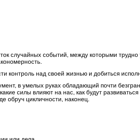
ток случайных событий, между которыми трудно у
акономерность.
ти контроль над своей жизнью и добиться испол
умент, в умелых руках обладающий почти безгран
какие силы влияют на нас, как будут развиваться
де обруч цикличности, наконец.
ии или дела.