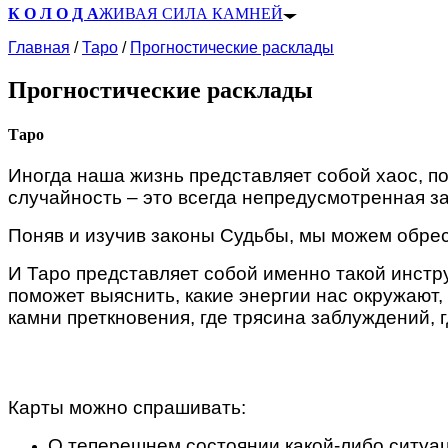
К О Л О Д А
ЖИВАЯ СИЛА КАМНЕЙ
Главная
/
Таро
/
Прогностические расклады
Прогностические расклады
Таро
Иногда наша жизнь представляет собой хаос, по
случайность – это всегда непредусмотренная з
Поняв и изучив законы Судьбы, мы можем обрес
И Таро представляет собой именно такой инстр
поможет выяснить, какие энергии нас окружают, 
камни преткновения, где трясина заблуждений, г
Карты можно спрашивать:
О теперешнем состоянии какой-либо ситуац