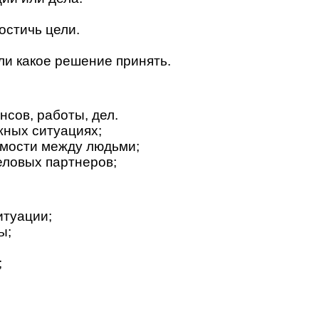
остичь цели.
ли какое решение принять.
сов, работы, дел.
жных ситуациях;
имости между людьми;
еловых партнеров;
итуации;
ы;
;