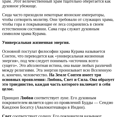
храм. Этот величественный храм тщательно оберегается как
духовное убежище.
Сюда часто приходили некоторые японские императоры,
чтобы сотворить молитву. Они требовали от служащих храма,
чтобы гора и покрывающие ее леса сохранялись в своем
естественном состоянии. Сама гора служит духовным
символом храма Курама.
Универсальная жизненная энергия.
Основной постулат философии храма Курама называется
Сонтен, что переводится как «универсальная жизненная
энергия», под чем следует понимать «источник всего
сущего». Это абсолютная истина, она выше любых различий
между религиями. Эта энергия пронизывает всю Вселенную
и, конечно, человечество.
На Земле Сонтен имеет три
основных проявления: Любовь, Свет и Сила. Она образует
это триединство, каждая часть которого включает в себя
целое.
Принцип
Любви
соответствует луне. Его духовным
покровителем является одно из проявлений Будды — Сендзю
Кандзэон Босатсу (Авалокитешвара в Индии).
Свет
соответствует солнцу. Его покровителя называют