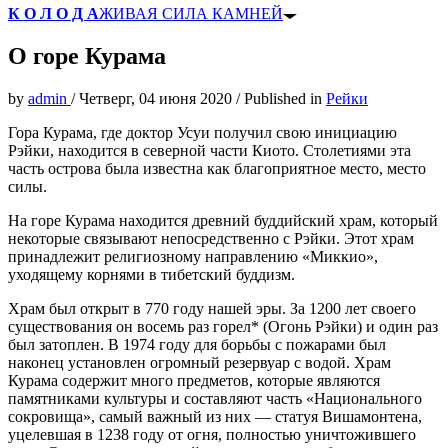
К О Л О Д А
ЖИВАЯ СИЛА КАМНЕЙ
О горе Курама
by
admin
/
Четверг, 04 июня 2020
/
Published in
Рейки
Гора Курама, где доктор Усуи получил свою инициацию
Рэйки, находится в северной части Киото. Столетиями эта
часть острова была известна как благоприятное место, место
силы.
На горе Курама находится древний буддийский храм, который
некоторые связывают непосредственно с Рэйки. Этот храм
принадлежит религиозному направлению «Миккио»,
уходящему корнями в тибетский буддизм.
Храм был открыт в 770 году нашей эры. За 1200 лет своего
существования он восемь раз горел* (Огонь Рэйки) и один раз
был затоплен. В 1974 году для борьбы с пожарами был
наконец установлен огромный резервуар с водой. Храм
Курама содержит много предметов, которые являются
памятниками культуры и составляют часть «Национального
сокровища», самый важный из них — статуя Вишамонтена,
уцелевшая в 1238 году от огня, полностью уничтожившего