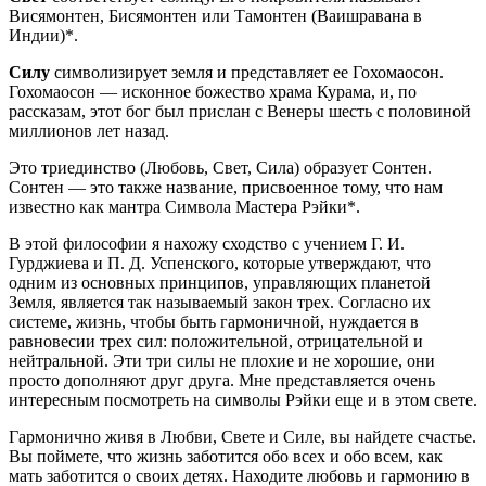
Висямонтен, Бисямонтен или Тамонтен (Ваишравана в
Индии)*.
Силу
символизирует земля и представляет ее Гохомаосон.
Гохомаосон — исконное божество храма Курама, и, по
рассказам, этот бог был прислан с Венеры шесть с половиной
миллионов лет назад.
Это триединство (Любовь, Свет, Сила) образует Сонтен.
Сонтен — это также название, присвоенное тому, что нам
известно как мантра Символа Мастера Рэйки*.
В этой философии я нахожу сходство с учением Г. И.
Гурджиева и П. Д. Успенского, которые утверждают, что
одним из основных принципов, управляющих планетой
Земля, является так называемый закон трех. Согласно их
системе, жизнь, чтобы быть гармоничной, нуждается в
равновесии трех сил: положительной, отрицательной и
нейтральной. Эти три силы не плохие и не хорошие, они
просто дополняют друг друга. Мне представляется очень
интересным посмотреть на символы Рэйки еще и в этом свете.
Гармонично живя в Любви, Свете и Силе, вы найдете счастье.
Вы поймете, что жизнь заботится обо всех и обо всем, как
мать заботится о своих детях. Находите любовь и гармонию в